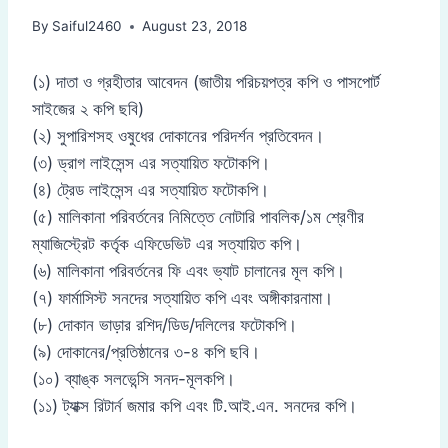
By
Saiful2460
August 23, 2018
(১) দাতা ও গ্রহীতার আবেদন (জাতীয় পরিচয়পত্র কপি ও পাসপোর্ট
সাইজের ২ কপি ছবি)
(২) সুপারিশসহ ওষুধের দোকানের পরিদর্শন প্রতিবেদন।
(৩) ড্রাগ লাইসেন্স এর সত্যায়িত ফটোকপি।
(৪) ট্রেড লাইসেন্স এর সত্যায়িত ফটোকপি।
(৫) মালিকানা পরিবর্তনের নিমিত্তে নোটারি পাবলিক/১ম শ্রেণীর
ম্যাজিস্ট্রেট কর্তৃক এফিডেভিট এর সত্যায়িত কপি।
(৬) মালিকানা পরিবর্তনের ফি এবং ভ্যাট চালানের মূল কপি।
(৭) ফার্মাসিস্ট সনদের সত্যায়িত কপি এবং অঙ্গীকারনামা।
(৮) দোকান ভাড়ার রশিদ/ডিড/দলিলের ফটোকপি।
(৯) দোকানের/প্রতিষ্ঠানের ৩-৪ কপি ছবি।
(১০) ব্যাঙ্ক সলভেন্সি সনদ-মূলকপি।
(১১) ট্যাক্স রিটার্ন জমার কপি এবং টি.আই.এন. সনদের কপি।